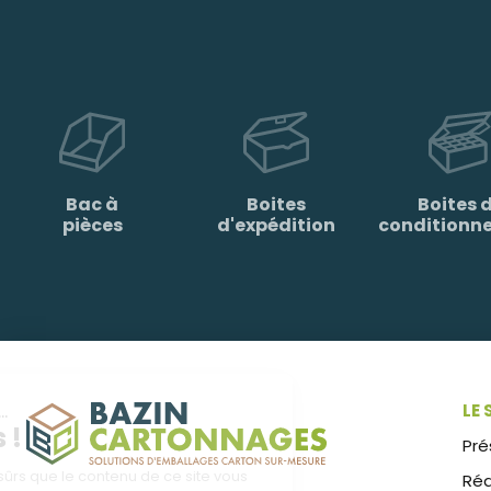
Bac à
Boites
Boites 
pièces
d'expédition
conditionn
Salut c'est nous...
LE 
les Cookies !
Pré
On a attendu d'être sûrs que le contenu de ce site vous
Réa