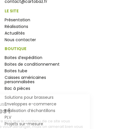
contact@cartobaz.fr
LE SITE
Présentation
Réalisations
Actualités
Nous contacter
BOUTIQUE
Boites d’expédition
Boites de conditionnement
Boites tube
Caisses américaines
personnalisées
Bac à pièces
Solutions pour brasseurs
Salut c'est nous...
Enveloppes e-commerce
les Cookies !
Réalisation d’échantillons
PLV
On a attendu d'être sûrs que le contenu de ce site vous
Projets sur-mesure
intéresse avant de vous déranger, mais on aimerait bien vous